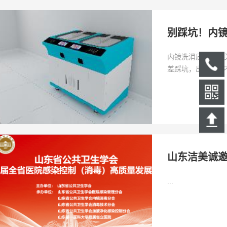
别踩坑！内
内镜洗消质量直接
差踩坑，出现设备
山东洁美诚邀
...